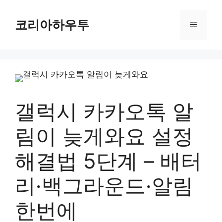
컨
텐
코리아하우투
메
츠
로
뉴
건
너
뛰
기
갤럭시 카카오톡 알
림이 늦게와요 설정
해결법 5단계 – 배터
리·백그라운드·알림
한번에