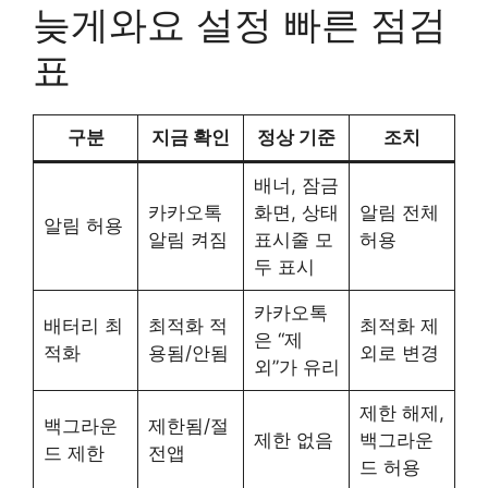
늦게와요 설정 빠른 점검
표
구분
지금 확인
정상 기준
조치
배너, 잠금
카카오톡
화면, 상태
알림 전체
알림 허용
알림 켜짐
표시줄 모
허용
두 표시
카카오톡
배터리 최
최적화 적
최적화 제
은 “제
적화
용됨/안됨
외로 변경
외”가 유리
제한 해제,
백그라운
제한됨/절
제한 없음
백그라운
드 제한
전앱
드 허용