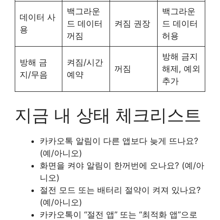
백그라운
백그라운
데이터 사
드 데이터
켜짐 권장
드 데이터
용
꺼짐
허용
방해 금지
방해 금
켜짐/시간
꺼짐
해제, 예외
지/무음
예약
추가
지금 내 상태 체크리스트
카카오톡 알림이 다른 앱보다 늦게 뜨나요?
(예/아니오)
화면을 켜야 알림이 한꺼번에 오나요? (예/아
니오)
절전 모드 또는 배터리 절약이 켜져 있나요?
(예/아니오)
카카오톡이 “절전 앱” 또는 “최적화 앱”으로